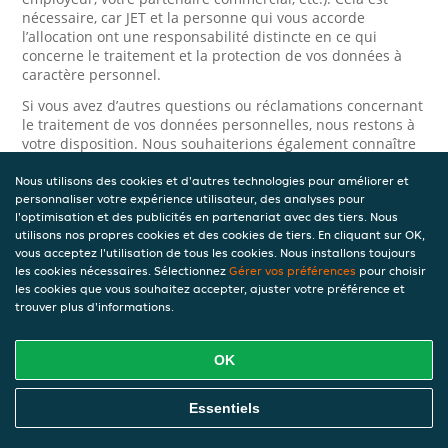
nécessaire, car JET et la personne qui vous accorde
l’allocation ont une responsabilité distincte en ce qui
concerne le traitement et la protection de vos données à
caractère personnel.
Si vous avez d’autres questions ou réclamations concernant
le traitement de vos données personnelles, nous restons à
votre disposition. Nous souhaiterions également connaître
votre avis si vous avez des conseils ou suggestions
concernant la manière d’améliorer notre Déclaration de
Nous utilisons des cookies et d'autres technologies pour améliorer et
personnaliser votre expérience utilisateur, des analyses pour
confidentialité.
l'optimisation et des publicités en partenariat avec des tiers. Nous
Sécurité
utilisons nos propres cookies et des cookies de tiers. En cliquant sur OK,
vous acceptez l'utilisation de tous les cookies. Nous installons toujours
les cookies nécessaires. Sélectionnez
Gérer vos préférences
pour choisir
JET prend la protection des données à caractère personnel
les cookies que vous souhaitez accepter, ajuster votre préférence et
très au sérieux. Ainsi, nous prenons les mesures
trouver plus d'informations.
appropriées pour protéger vos données à caractère
personnel contre l’usage abusif, la perte, l’accès non
autorisé, la divulgation non désirée et la modification non
OK
autorisée. Si vous avez des raisons de croire que vos
données à caractère personnel ne sont pas correctement
Essentiels
protégées ou si vous suspectez un usage abusif, veuillez
nous contacter via le
formulaire de confidentialité
.