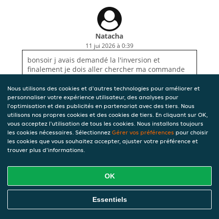
Natacha
11 jui 2026 à 0:39
bonsoir j avais demandé la l'inversion et
finalement je dois aller chercher ma commande
c'est loin de chez moi et il n y a plus de bus du
coup j aimerai être remboursée merci de votre
Nous utilisons des cookies et d'autres technologies pour améliorer et
compréhension
personnaliser votre expérience utilisateur, des analyses pour
l'optimisation et des publicités en partenariat avec des tiers. Nous
utilisons nos propres cookies et des cookies de tiers. En cliquant sur OK,
vous acceptez l'utilisation de tous les cookies. Nous installons toujours
les cookies nécessaires. Sélectionnez
Gérer vos préférences
pour choisir
les cookies que vous souhaitez accepter, ajuster votre préférence et
trouver plus d'informations.
OK
Essentiels